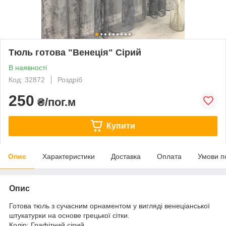
Тюль готова "Венеція" Сірий
В наявності
Код: 32872
Роздріб
250
₴/пог.м
Купити
Опис
Характеристики
Доставка
Оплата
Умови п
Опис
Готова тюль з сучасним орнаментом у вигляді венеціанської
штукатурки на основе грецької сітки.
Колір: Графітний сірий