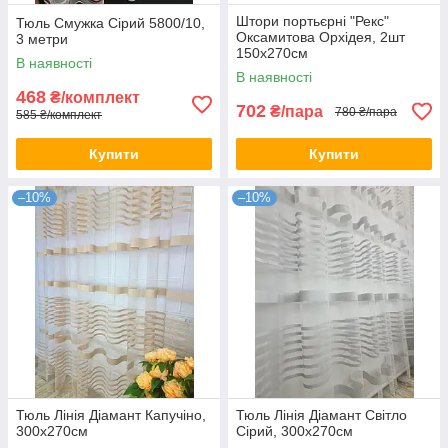
Штори портьєрні "Рекс"
Тюль Смужка Сірий 5800/10,
Оксамитова Орхідея, 2шт
3 метри
150х270см
В наявності
В наявності
468
₴/комплект
702
₴/пара
780 ₴/пара
585 ₴/комплект
Купити
Купити
–10%
–10%
Тюль Лінія Діамант Капучіно,
Тюль Лінія Діамант Світло
300х270см
Сірий, 300х270см