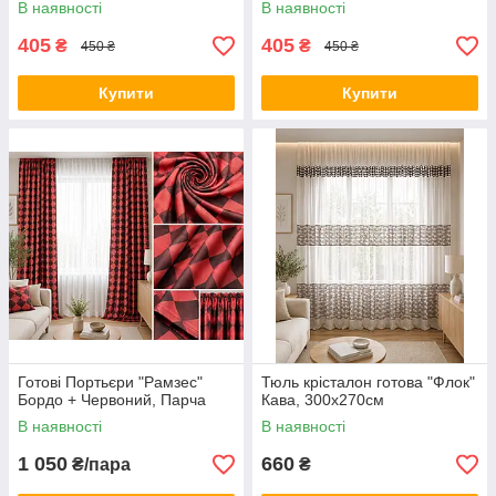
В наявності
В наявності
405
405
₴
₴
450 ₴
450 ₴
Купити
Купити
Готові Портьєри "Рамзес"
Тюль крісталон готова "Флок"
Бордо + Червоний, Парча
Кава, 300х270см
В наявності
В наявності
1 050
660
₴/пара
₴