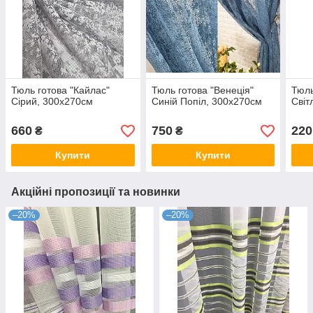
Тюль готова "Кайлас"
Тюль готова "Венеція"
Тюль
Сірий, 300х270см
Синій Попіл, 300х270см
Світ
660
750
220
₴
₴
Купити
Купити
Акційні пропозиції та новинки
–20%
–20%