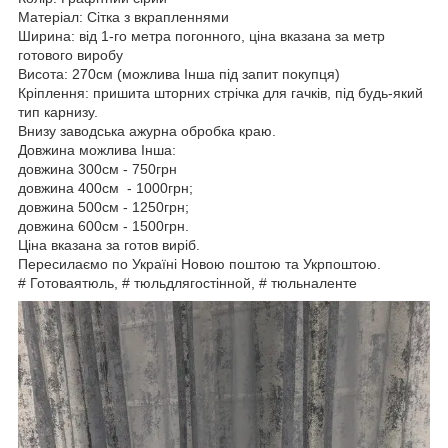
Матеріал: Сітка з вкрапленнями
Ширина: від 1-го метра погонного, ціна вказана за метр
готового виробу
Висота: 270см (можлива Інша під запит покупця)
Кріплення: пришита шторних стрічка для гачків, під будь-який
тип карнизу.
Внизу заводська ажурна обробка краю.
Довжина можлива Інша:
довжина 300см - 750грн
довжина 400см - 1000грн;
довжина 500см - 1250грн;
довжина 600см - 1500грн.
Ціна вказана за готов виріб.
Пересилаємо по Україні Новою поштою та Укрпоштою.
# Готоваятюль, # тюльдлягостінной, # тюльналенте