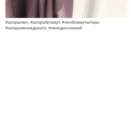
#шторылен, #шторыблэкаут, #ленблэкаутшторы,
#шторыленнедорого, #леноднотонный