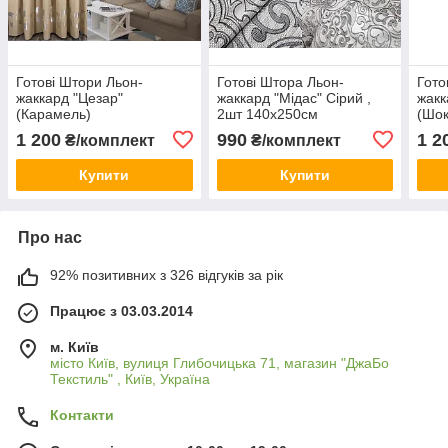
Готові Штори Льон-
Готові Штора Льон-
Гото
жаккард "Цезар"
жаккард "Мідас" Сірий ,
жакк
(Карамель)
2шт 140х250см
(Шок
1 200
990
1 2
₴/комплект
₴/комплект
Купити
Купити
Про нас
92% позитивних з 326 відгуків за рік
Працює з 03.03.2014
м. Київ
місто Київ, вулиця Глибочицька 71, магазин "ДжаБо
Текстиль" , Київ, Україна
Контакти