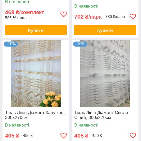
В наявності
В наявності
468
₴/комплект
702
₴/пара
780 ₴/пара
585 ₴/комплект
Купити
Купити
–10%
–10%
Тюль Лінія Діамант Капучіно,
Тюль Лінія Діамант Світло
300х270см
Сірий, 300х270см
В наявності
В наявності
405
405
₴
₴
450 ₴
450 ₴