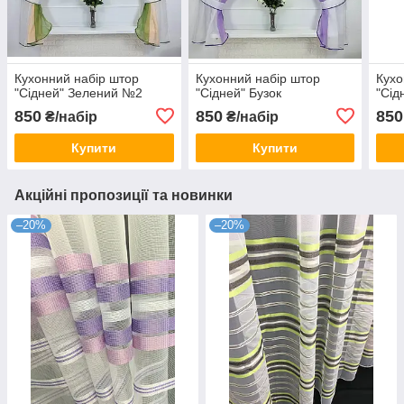
Кухонний набір штор
Кухонний набір штор
Кухо
"Сідней" Зелений №2
"Сідней" Бузок
"Сід
850
850
850
₴/набір
₴/набір
Купити
Купити
Акційні пропозиції та новинки
–20%
–20%