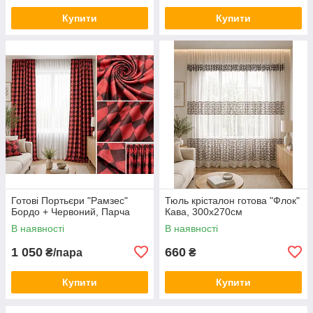
Купити
Купити
Готові Портьєри "Рамзес"
Тюль крісталон готова "Флок"
Бордо + Червоний, Парча
Кава, 300х270см
В наявності
В наявності
1 050
660
₴/пара
₴
Купити
Купити