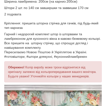
Ширина ламбрикена: 200см (на карниз 200см)
Штори 2 шт. по 140 см завширшки та заввишки 170 см
2 подхвата
Кріплення: пришита шторна стрічка для гачків, під будь-який
тип карниза
Гарний і недорогий комплект штор із шторвами та
ламбреконом для кухонного вікна в кавово-бежевому кольорі.
Все пришите на шторну стрічку, що спрощує догляд і
навішування комплекту.
Пересилаємо Новою Поштою й Укріплятою в Україні.
#готовіштори, #штори длякухні, #кухоннийламбрекен
Обережно!
Колір виробу може трохи відрізнятися від
оригіналу залежно від кольоропередавання вашого монітора.
Будьте уважні! Уточнюйте кольори у наших менеджерів.