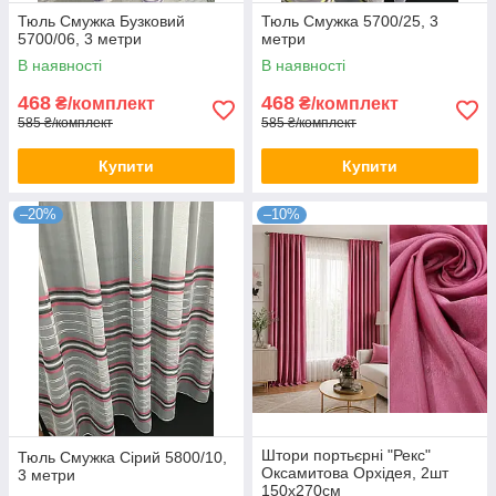
Тюль Смужка Бузковий
Тюль Смужка 5700/25, 3
5700/06, 3 метри
метри
В наявності
В наявності
468
468
₴/комплект
₴/комплект
585 ₴/комплект
585 ₴/комплект
Купити
Купити
–20%
–10%
Штори портьєрні "Рекс"
Тюль Смужка Сірий 5800/10,
Оксамитова Орхідея, 2шт
3 метри
150х270см