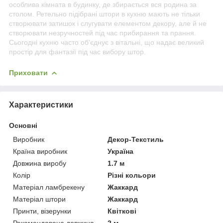
особлива кімната в будинку, де збирається вся родина за
столом. Ретельно підібрані штори в кухню мають не тільки
створювати затишок і слугувати елементом декору, але й не
створювати незручностей під час прибирання та прання.
Сьогодні кухню часто об'єднує з вітальні, що надає великий
простір для фантазії під час вибору штор.
Приховати
Характеристики
Основні
Виробник
Декор-Текстиль
Країна виробник
Україна
Довжина виробу
1.7 м
Колір
Різні кольори
Матеріал ламбрекену
Жаккард
Матеріал штори
Жаккард
Принти, візерунки
Квіткові