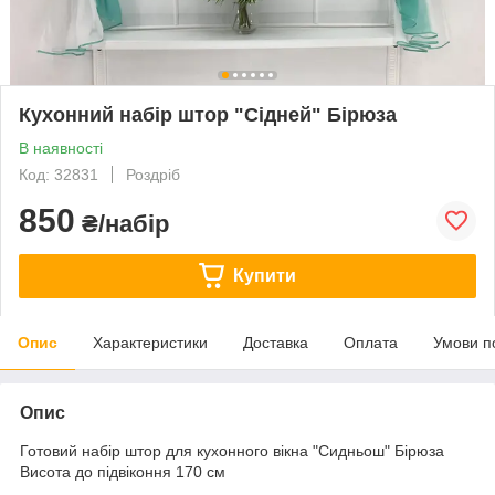
Кухонний набір штор "Сідней" Бірюза
В наявності
Код: 32831
Роздріб
850
₴/набір
Купити
Опис
Характеристики
Доставка
Оплата
Умови п
Опис
Готовий набір штор для кухонного вікна "Сидньош" Бірюза
Висота до підвіконня 170 см