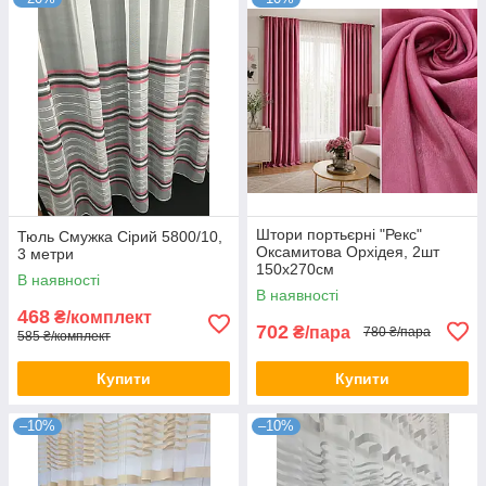
Штори портьєрні "Рекс"
Тюль Смужка Сірий 5800/10,
Оксамитова Орхідея, 2шт
3 метри
150х270см
В наявності
В наявності
468
₴/комплект
702
₴/пара
780 ₴/пара
585 ₴/комплект
Купити
Купити
–10%
–10%