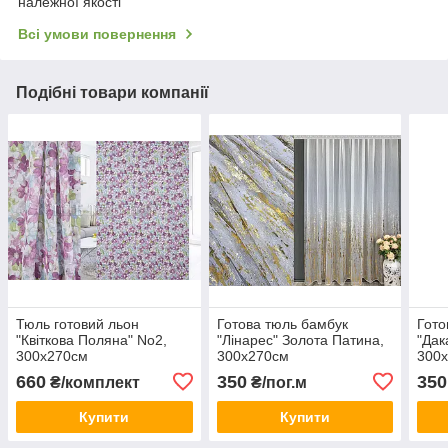
належної якості
Всі умови повернення
Подібні товари компанії
Тюль готовий льон
Готова тюль бамбук
Гото
"Квіткова Поляна" No2,
"Лінарес" Золота Патина,
"Дак
300х270см
300х270см
300
660
350
350
₴/комплект
₴/пог.м
Купити
Купити