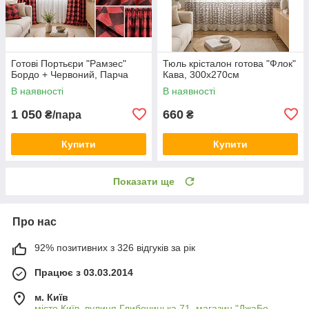
Готові Портьєри "Рамзес"
Тюль крісталон готова "Флок"
Бордо + Червоний, Парча
Кава, 300х270см
В наявності
В наявності
1 050
660
₴/пара
₴
Купити
Купити
Показати ще
Про нас
92% позитивних з 326 відгуків за рік
Працює з 03.03.2014
м. Київ
місто Київ, вулиця Глибочицька 71, магазин "ДжаБо