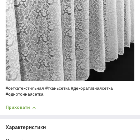
#сеткатекстильная #тканьсетка #декоративнаясетка
#однотоннаясетка
Приховати
Характеристики