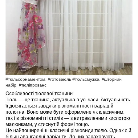
#тюльсорнаментом, #готоваюль #тюльсмужка, #шторний
набір, #тюліпрованс
Особливості тюлевої тканини
Тюль — це тканина, актуальна в усі часи. Актуальність
її досягається завдяки різноманітності варіацій
полотна. Воно може бути оформлене як класичним,
так і в різноманітті стилів — з витравленими кислотою
малюнками, у стиснутій формі тощо.
Це найпоширеніші класичні різновиди тюлю. Однак є й
більш авангардні варіанти. До них зараховують,