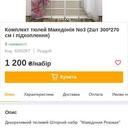
Комплект тюлей Македонія No3 (2шт 300*270
см і підхоплення)
В наявності
Код: 32602КТ
Роздріб
1 200
₴/набір
Купити
Опис
Характеристики
Доставка
Оплата
Умови п
Опис
Декоративний тюлевий Шторний набір "Македония Розовая"