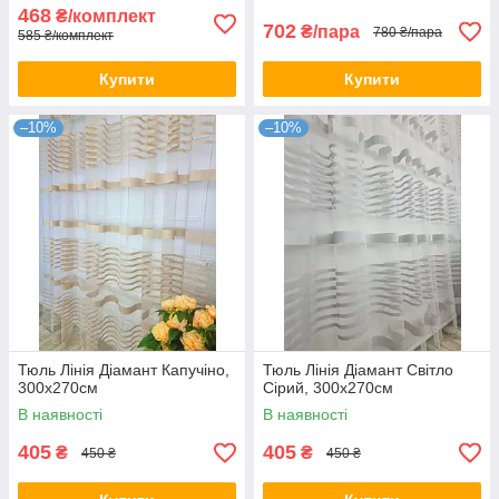
468
₴/комплект
702
₴/пара
780 ₴/пара
585 ₴/комплект
Купити
Купити
–10%
–10%
Тюль Лінія Діамант Капучіно,
Тюль Лінія Діамант Світло
300х270см
Сірий, 300х270см
В наявності
В наявності
405
405
₴
₴
450 ₴
450 ₴