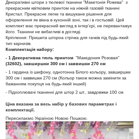
Декоративні штори з тюлевої тканини "Макетонія Рожева" з
прекрасним квітковим принтом на ніжній газовій тканині
Кристал. Прекрасне легке та вишукане рішення для
оформлення як вікна в кухонній зоні, так і в гостьовій. Цей
комплект має прекрасний вигляд в інтер'єрі, не перевантажує
його. Тканини не вибагливі в догляді.
Кріплення: Пришита шторна стрічка для гачків під будь-який
тип карнизів.
Комплектація набору:
- 1 Декоративна тюль принтом
"Македония Розовая"
(32602), завширшки 300 см і заввишки 270 см
- 1 гардина із шифону, однотонна Білого кольору, завширшки
300 см і заввишки 270 см (Кольор також можна замінити за
бажанням покупця на будь-який інший)
- Підхоплювачі тканинні для штор 2 шт., завдовжки 100 см
Ціна вказана за весь набір у базових параметрах і
комплектації.
Пересилаємо Україною Новою Пошкою.