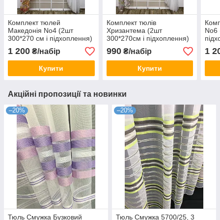
Комплект тюлей
Комплект тюлів
Комп
Македонія No4 (2шт
Хризантема (2шт
No6 
300*270 см і підхоплення)
300*270см і підхоплення)
підх
1 200
990
1 2
₴/набір
₴/набір
Купити
Купити
Акційні пропозиції та новинки
–20%
–20%
Тюль Смужка Бузковий
Тюль Смужка 5700/25, 3