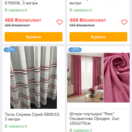
5700/06, 3 метри
метри
В наявності
В наявності
468
468
₴/комплект
₴/комплект
585 ₴/комплект
585 ₴/комплект
Купити
Купити
–20%
–10%
Штори портьєрні "Рекс"
Тюль Смужка Сірий 5800/10,
Оксамитова Орхідея, 2шт
3 метри
150х270см
В наявності
В наявності