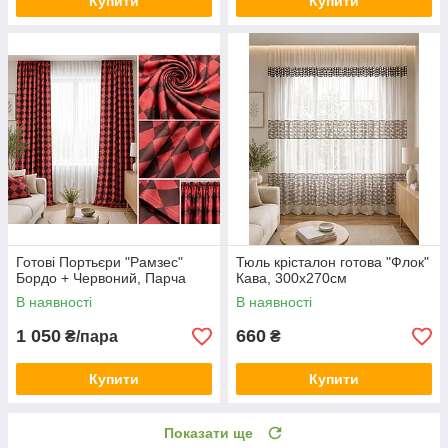
Купити
Купити
Готові Портьєри "Рамзес"
Тюль крісталон готова "Флок"
Бордо + Червоний, Парча
Кава, 300х270см
В наявності
В наявності
1 050
660
₴/пара
₴
Купити
Купити
Показати ще