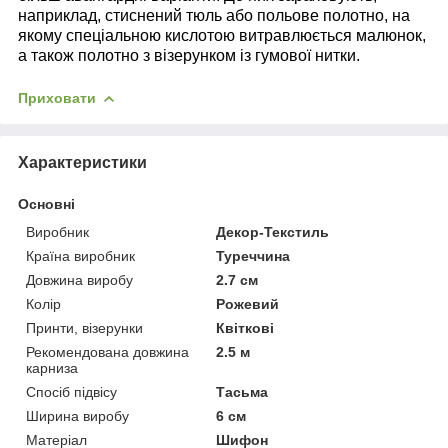
наприклад, стиснений тюль або польове полотно, на
якому спеціальною кислотою витравлюється малюнок,
а також полотно з візерунком із гумової нитки.
Приховати
Характеристики
Основні
Виробник
Декор-Текстиль
Країна виробник
Туреччина
Довжина виробу
2.7 см
Колір
Рожевий
Принти, візерунки
Квіткові
Рекомендована довжина
2.5 м
карниза
Спосіб підвісу
Тасьма
Ширина виробу
6 см
Матеріал
Шифон