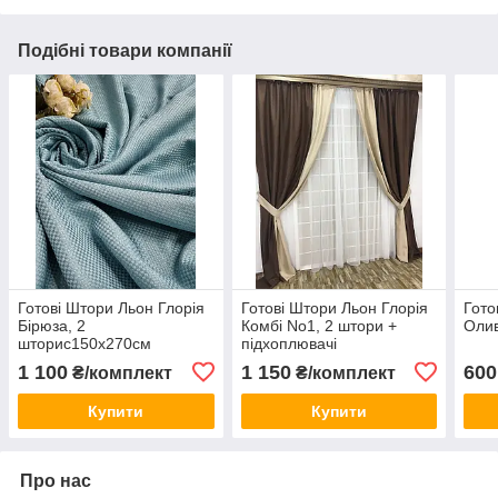
Подібні товари компанії
Готові Штори Льон Глорія
Готові Штори Льон Глорія
Гото
Бірюза, 2
Комбі No1, 2 штори +
Олив
шторис150х270см
підхоплювачі
1 100
1 150
600
₴/комплект
₴/комплект
Купити
Купити
Про нас