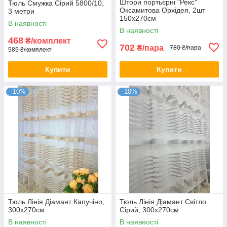
Штори портьєрні "Рекс"
Тюль Смужка Сірий 5800/10,
Оксамитова Орхідея, 2шт
3 метри
150х270см
В наявності
В наявності
468
₴/комплект
702
₴/пара
780 ₴/пара
585 ₴/комплект
Купити
Купити
–10%
–10%
Тюль Лінія Діамант Капучіно,
Тюль Лінія Діамант Світло
300х270см
Сірий, 300х270см
В наявності
В наявності