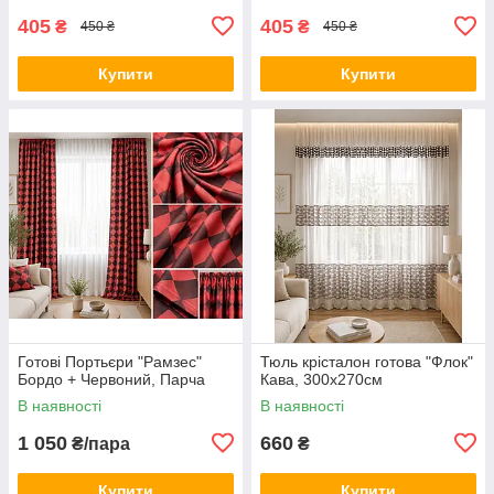
405
405
₴
₴
450 ₴
450 ₴
Купити
Купити
Готові Портьєри "Рамзес"
Тюль крісталон готова "Флок"
Бордо + Червоний, Парча
Кава, 300х270см
В наявності
В наявності
1 050
660
₴/пара
₴
Купити
Купити