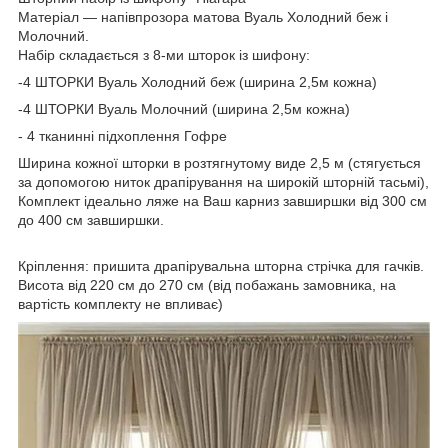
Матеріал — напівпрозора матова Вуаль Холодний беж і
Молочний.
Набір складається з 8-ми шторок із шифону:
-4 ШТОРКИ Вуаль Холодний беж (ширина 2,5м кожна)
-4 ШТОРКИ Вуаль Молочний (ширина 2,5м кожна)
- 4 тканинні підхоплення Гофре
Ширина кожної шторки в розтягнутому виде 2,5 м (стягується
за допомогою ниток драпірування на широкій шторній тасьмі),
Комплект ідеально ляже на Ваш карниз завширшки від 300 см
до 400 см завширшки.
Кріплення: пришита драпірувальна шторна стрічка для гачків.
Висота від 220 см до 270 см (від побажань замовника, на
вартість комплекту не впливає)