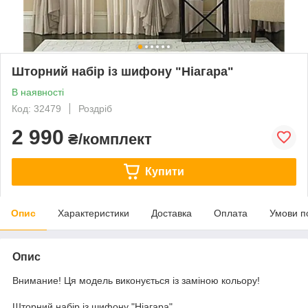
Шторний набір із шифону "Ніагара"
В наявності
Код: 32479
Роздріб
2 990
₴/комплект
Купити
Опис
Характеристики
Доставка
Оплата
Умови п
Опис
Внимание! Ця модель виконується із заміною кольору!
Шторний набір із шифону "Ніагара"