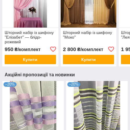
Шторний набір із шифону
Шторний набір із шифону
Штор
"Елізабет" — блідо-
"Моко"
"Лея
рожевий
950
2 800
1 9
₴/комплект
₴/комплект
Купити
Купити
Акційні пропозиції та новинки
–20%
–20%