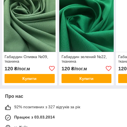
Габардин Оливка №09,
Габардин зелений №22,
Габ
тканина
тканина
ткан
120
120
120
₴/пог.м
₴/пог.м
Купити
Купити
Про нас
92% позитивних з 327 відгуків за рік
Працює з 03.03.2014