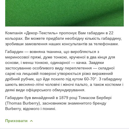
Компанія «Декор-Текстиль» пропонує Вам габардин в 22
кольорах. Ви можете придбати необхідну кількість габардину,
зробивши замовлення наших консультантів за телефонами.
Габардин — вовняна тканина, що виробляється з
мериносової пряжі, дуже тонкою, крученої в два кінця для
основи, і менш тонкою, одинарної — качка. Завдяки
застосуванню особливого виду переплетення — складної
саржі на лицьовій поверхні утворюється різко виражений
дрібний рубчик, що йде похило під кутом 60-70°. З габардину
шиють весняно-літні чоловічі і жіночі пальто, а також костюми і
деякі види офіцерського обмундирування.
Габардин був винайдений в 1879 році Томасом Бербері
(Thomas Burberry), засновником знаменитого бренду
Burberry, відомого і понині.
Приховати