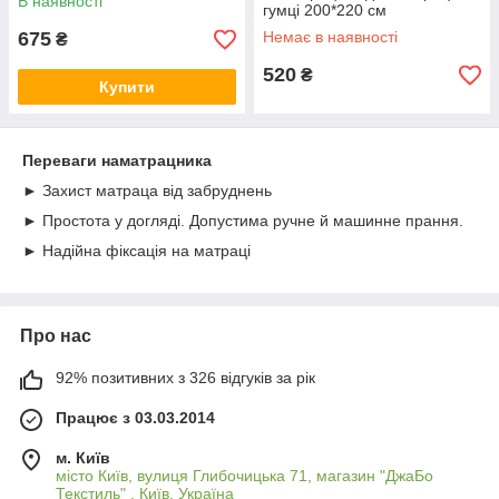
В наявності
гумці 200*220 см
675
Немає в наявності
₴
520
₴
Купити
Переваги наматрацника
► Захист матраца від забруднень
► Простота у догляді. Допустима ручне й машинне прання.
► Надійна фіксація на матраці
Про нас
92% позитивних з 326 відгуків за рік
Працює з 03.03.2014
м. Київ
місто Київ, вулиця Глибочицька 71, магазин "ДжаБо
Текстиль" , Київ, Україна