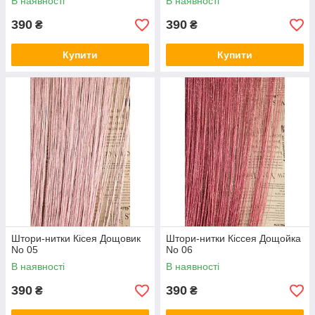
В наявності
В наявності
390
390
₴
₴
Купити
Купити
Штори-нитки Кісея Дощовик
Штори-нитки Кіссея Дощойка
No 05
No 06
В наявності
В наявності
390
390
₴
₴