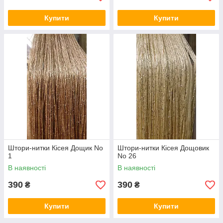
Купити
Купити
Штори-нитки Кісея Дощик No
Штори-нитки Кісея Дощовик
1
No 26
В наявності
В наявності
390
390
₴
₴
Купити
Купити