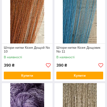
Штори-нитки Кісея Дощой No
Штори-нитки Кісея Дощовик
10
No 11
В наявності
В наявності
390
390
₴
₴
Купити
Купити