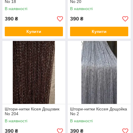
No 18
No 20
В наявності
В наявності
390
390
₴
₴
Купити
Купити
Штори-нитки Кісея Дощовик
Штори-нитки Кіссея Дощойка
No 204
No 2
В наявності
В наявності
390
390
₴
₴