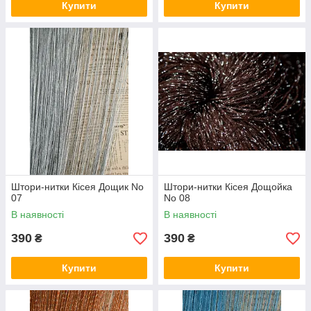
Купити
Купити
Штори-нитки Кісея Дощик No
Штори-нитки Кісея Дощойка
07
No 08
В наявності
В наявності
390
390
₴
₴
Купити
Купити