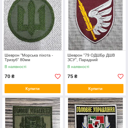
Шеврон "Морська піхота -
Шеврон "79 ОДШБр ДШВ
Тризуб" 80мм
ЗСУ", Парадний
В наявності
В наявності
70
75
₴
₴
Купити
Купити