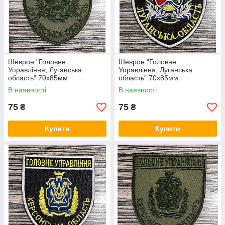
Шеврон "Головне
Шеврон "Головне
Управління, Луганська
Управління, Луганська
область" 70х85мм
область" 70х85мм
(Польовий)
В наявності
В наявності
75
75
₴
₴
Купити
Купити