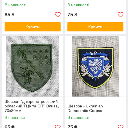
В наявності
В наявності
85
75
₴
₴
Купити
Купити
Шеврон "Дніпропетровський
обласний ТЦК та СП" Олива,
Шеврон «Ukrainian
70х80мм
Democratic Corps»
В наявності
В наявності
65
75
₴
₴