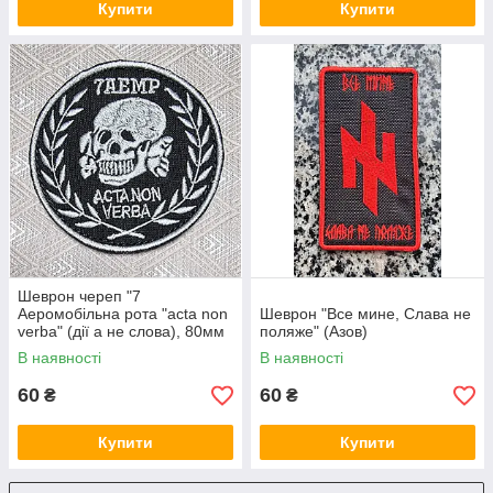
Купити
Купити
Шеврон череп "7
Аеромобільна рота "acta non
Шеврон "Все мине, Слава не
verba" (дії а не слова), 80мм
поляже" (Азов)
В наявності
В наявності
60
60
₴
₴
Купити
Купити