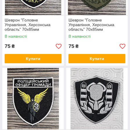
Шеврон "Головне
Шеврон "Головне
Управління, Херсонська
Управління, Херсонська
область" 70х85мм
область" 70х85мм
(Польовий)
В наявності
В наявності
75
75
₴
₴
Купити
Купити