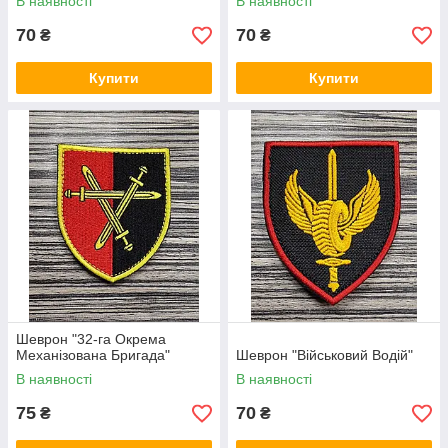
В наявності
В наявності
70
70
₴
₴
Купити
Купити
Шеврон "32-га Окрема
Механізована Бригада"
Шеврон "Військовий Водій"
В наявності
В наявності
75
70
₴
₴