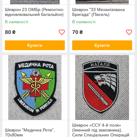
Шеврон 23 ОМБр (Ремонтно-
Шеврон "33 Механізована
відновлювальний батальйон)
Бригада" (Піксель)
В наявності
В наявності
80
70
₴
₴
Купити
Купити
Шеврон «ССУ 4-й полк»
Шеврон "Медична Рота",
(Іменний під замовника),
70х80мм
Сили Спеціальних Операцій