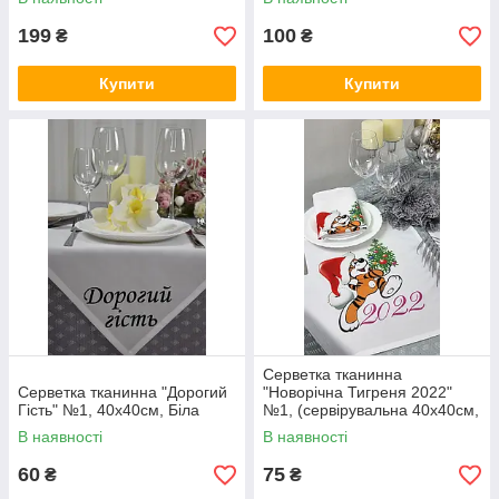
199
100
₴
₴
Купити
Купити
Серветка тканинна
Серветка тканинна "Дорогий
"Новорічна Тигреня 2022"
Гість" №1, 40х40см, Біла
№1, (сервірувальна 40х40см,
Білий)
В наявності
В наявності
60
75
₴
₴