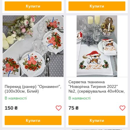
Купити
Купити
Серветка тканинна
Перекид (ранер) "Орнамент",
"Новорічна Тигреня 2022"
(100х30см, Білий)
№2, (сервірувальна 40х40см,
Білий)
В наявності
В наявності
150
75
₴
₴
Купити
Купити