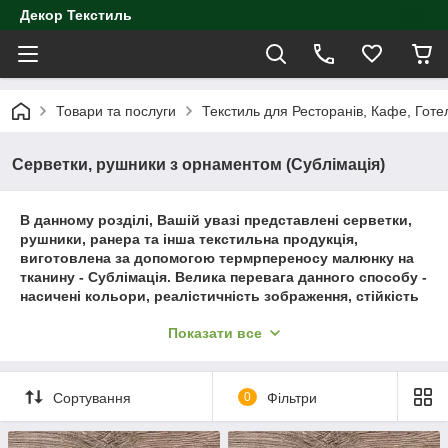
Декор Текстиль
Товари та послуги
Текстиль для Ресторанів, Кафе, Готе
Серветки, рушники з орнаментом (Сублімація)
В данному розділі, Вашій увазі представлені серветки,
рушники, ранера та інша текстильна продукція,
виготовлена за допомогою термрпереносу малюнку на
тканину - Сублімація. Велика перевага данного способу -
насичені кольори, реалістичність зображення, стійкість
до прання та вигоряння. Можливість створення та
Показати все
нанесення зображення на продукцію по ескізам чи фото
по бажанню замовника в індивідуальному порядку.
Сортування
0
Фільтри