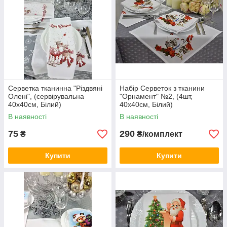
Серветка тканинна "Різдвяні
Набір Серветок з тканини
Олені", (сервірувальна
"Орнамент" №2, (4шт,
40х40см, Білий)
40х40см, Білий)
В наявності
В наявності
75
290
₴
₴/комплект
Купити
Купити