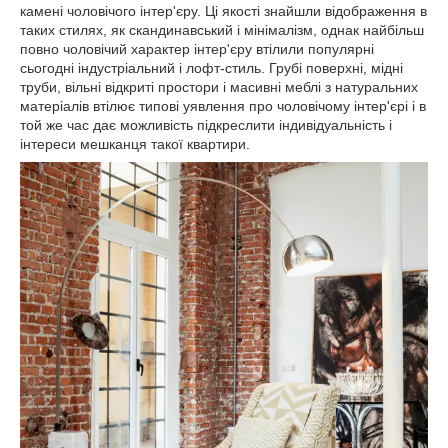
камені чоловічого інтер'єру. Ці якості знайшли відображення в
таких стилях, як скандинавський і мінімалізм, однак найбільш
повно чоловічий характер інтер'єру втілили популярні
сьогодні індустріальний і лофт-стиль. Грубі поверхні, мідні
труби, вільні відкриті простори і масивні меблі з натуральних
матеріалів втілює типові уявлення про чоловічому інтер'єрі і в
той же час дає можливість підкреслити індивідуальність і
інтереси мешканця такої квартири.